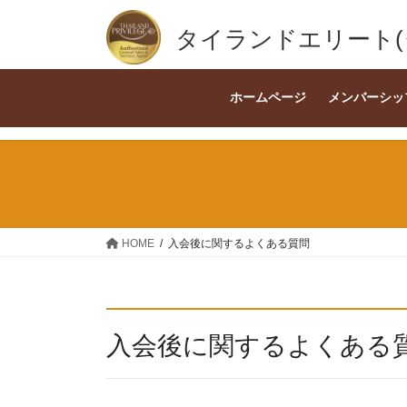
コ
ナ
ン
ビ
タイランドエリート
テ
ゲ
ン
ー
ツ
シ
ホームページ
メンバーシッ
へ
ョ
ス
ン
キ
に
ッ
移
プ
動
HOME
入会後に関するよくある質問
入会後に関するよくある