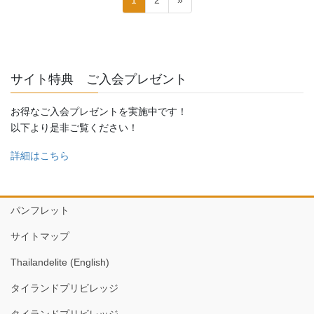
稿
定
定
ペ
ペ
ナ
ー
ー
ビ
ジ
ジ
ゲ
サイト特典 ご入会プレゼント
ー
お得なご入会プレゼントを実施中です！
シ
以下より是非ご覧ください！
ョ
詳細はこちら
ン
パンフレット
サイトマップ
Thailandelite (English)
タイランドプリビレッジ
タイランドプリビレッジ