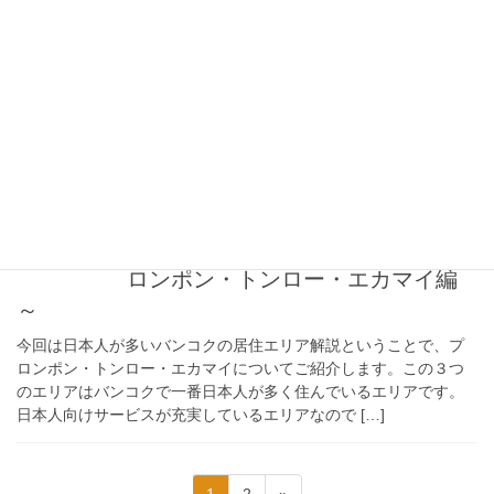
ラカノン・オンヌット編～
今回は日本人が多いバンコクの居住エリア解説ということで、プ
ラカノン・オンヌットエリアについてご紹介します。 これからバ
ンコクへの試住・移住を検討している方はぜひご覧ください。 日
本人が増えてきたプラカノン プラカノンは日 […]
2024年9月12日
タイ移住情報
バンコクの居住エリア解説 ～プ
ロンポン・トンロー・エカマイ編
～
今回は日本人が多いバンコクの居住エリア解説ということで、プ
ロンポン・トンロー・エカマイについてご紹介します。この３つ
のエリアはバンコクで一番日本人が多く住んでいるエリアです。
日本人向けサービスが充実しているエリアなので […]
投
固
固
1
2
»