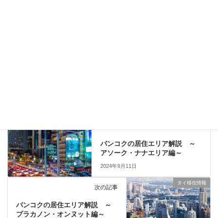
Facebook
X
LINE
Copy
タイ移住情報
カテゴリー
タイ移住情報
前の記事
バンコクの居住エリア解説 ～
アソーク・ナナエリア編～
2024年9月11日
タイ移住情報
次の記事
バンコクの居住エリア解説 ～
プラカノン・オンヌット編～